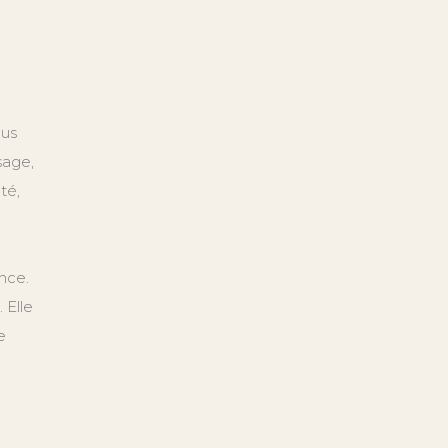
lus
sage,
té,
nce.
 Elle
e