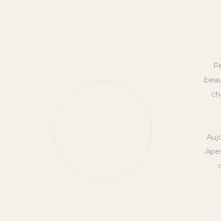
Pe
beau
ch
Auj
Apes