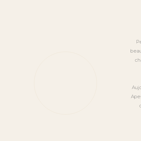
Pe
beau
ch
Auj
Apes