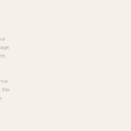
lus
sage,
té,
nce.
 Elle
e