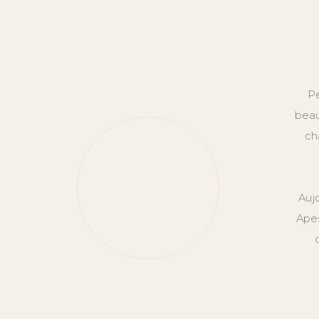
Pe
beau
ch
Auj
Apes