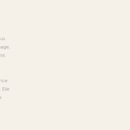
lus
sage,
té,
nce.
 Elle
e