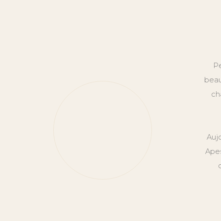
Pe
beau
ch
Auj
Apes