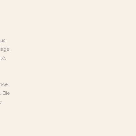
lus
sage,
té,
nce.
 Elle
e