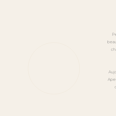
Pe
beau
ch
Auj
Apes