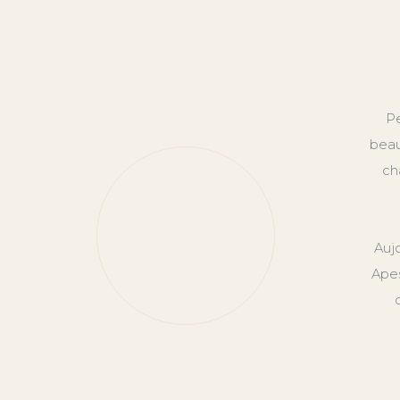
Pe
beau
ch
Auj
Apes