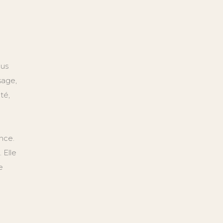
lus
sage,
té,
nce.
 Elle
e