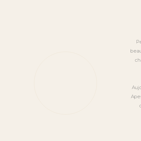
Pe
beau
ch
Auj
Apes