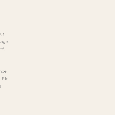
lus
sage,
té,
nce.
 Elle
e