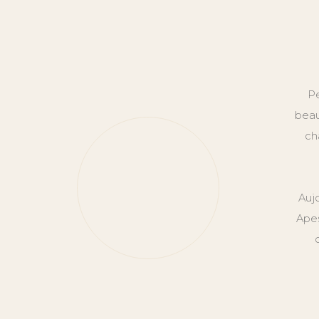
Pe
beau
ch
Auj
Apes