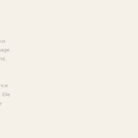
lus
sage,
té,
nce.
 Elle
e