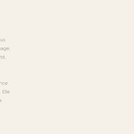
lus
sage,
té,
nce.
 Elle
e