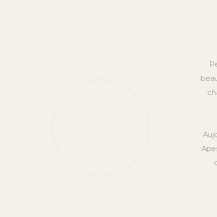
Pe
beau
ch
Auj
Apes