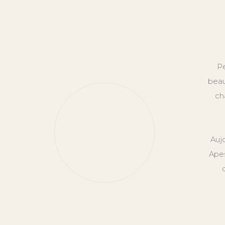
Pe
beau
ch
Auj
Apes