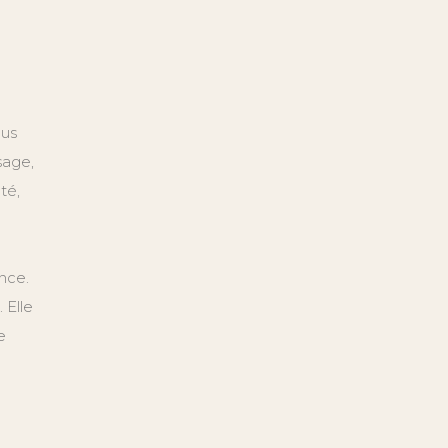
lus
sage,
té,
nce.
 Elle
e