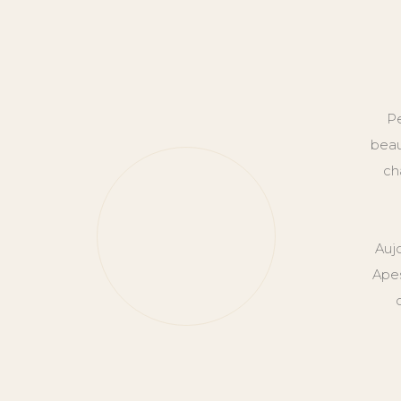
Pe
beau
ch
Auj
Apes