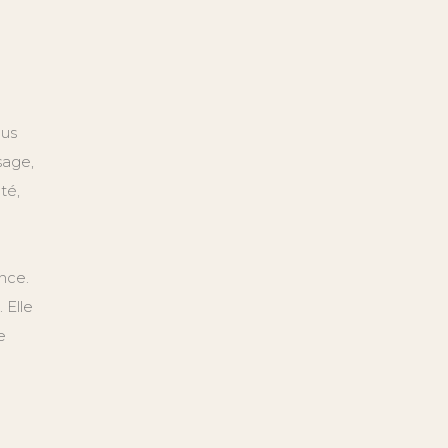
lus
sage,
té,
nce.
 Elle
e