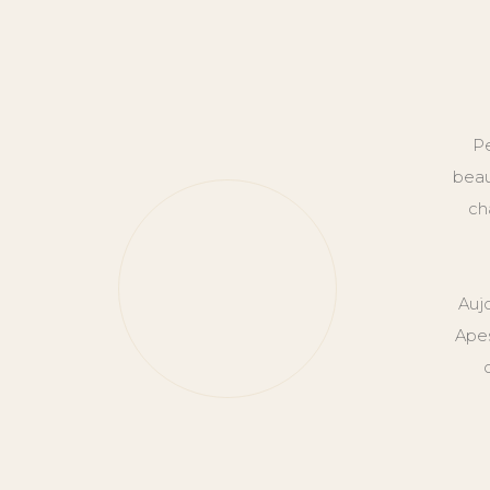
Pe
beau
ch
Auj
Apes