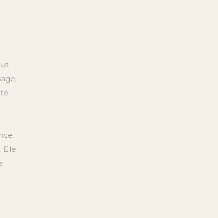
lus
sage,
té,
nce.
 Elle
e