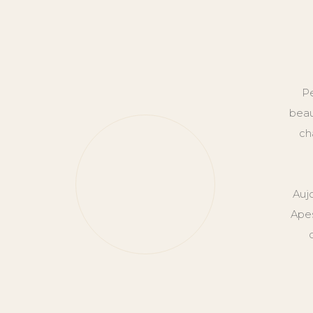
Pe
beau
ch
Auj
Apes