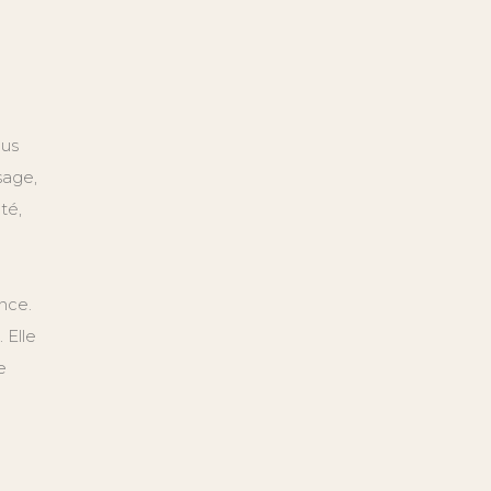
lus
sage,
té,
nce.
 Elle
e