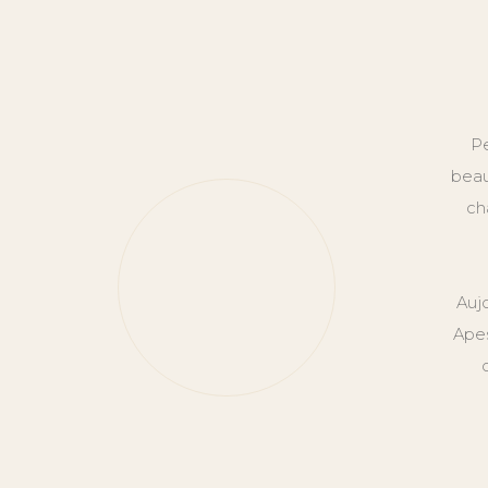
Pe
beau
ch
Auj
Apes