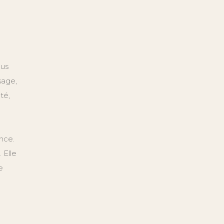
lus
sage,
té,
nce.
 Elle
e